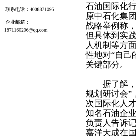
石油国际化
联系电话：4008871095
原中石化集
企业邮箱：
战略举例称
1871160206@qq.com
但具体到实
人机制等方面
性地对“自己
关键部分。
据了解，当
规划研讨会”
次国际化人
知名石油企
负责人告诉
嘉洋天成在